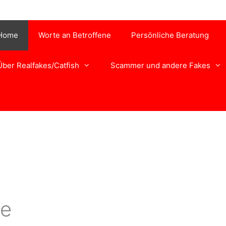
Home
Worte an Betroffene
Persönliche Beratung
Über Realfakes/Catfish
Scammer und andere Fakes
te